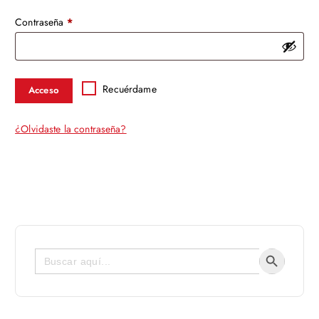
Contraseña
*
Recuérdame
Acceso
¿Olvidaste la contraseña?
Botón de bús
Buscar: