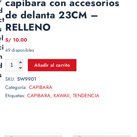
capibara con accesorios
r
d
de delanta 23CM –
ct
RELLENO
s
el
S/
10.00
ci
49 disponibles
n
d
Añadir al carrito
s
SKU:
SW9901
Categoría:
CAPIBARA
Etiquetas:
CAPIBARA
,
KAWAII
,
TENDENCIA