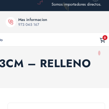
Somos importadores directos.
Mas informacion
973 045 167
0
to
a 23CM – RELLENO