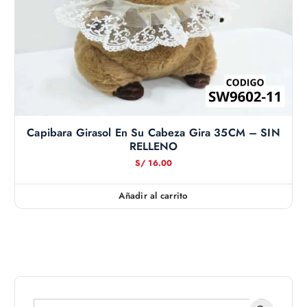
Capibara Girasol En Su Cabeza Gira 35CM – SIN
RELLENO
S/
16.00
Añadir al carrito
Botón de bús
Buscar: