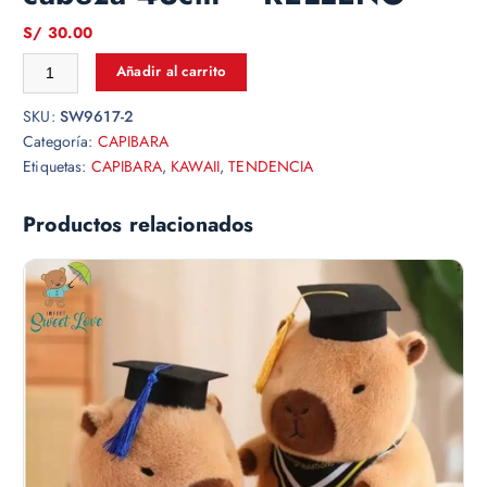
S/
30.00
Añadir al carrito
SKU:
SW9617-2
Categoría:
CAPIBARA
Etiquetas:
CAPIBARA
,
KAWAII
,
TENDENCIA
Productos relacionados