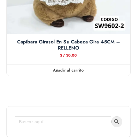
Capibara Girasol En Su Cabeza Gira 45CM –
RELLENO
S/
30.00
Añadir al carrito
Botón de bús
Buscar: