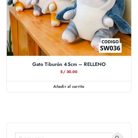
Gato Tiburón 45cm – RELLENO
S/
30.00
Añadir al carrito
Botón de bús
Buscar: