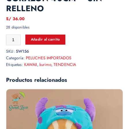
RELLENO
S/
36.00
28 disponibles
Añadir al carrito
SKU:
SW156
Categoría:
PELUCHES IMPORTADOS
Etiquetas:
KAWAII
,
kurimo
,
TENDENCIA
Productos relacionados