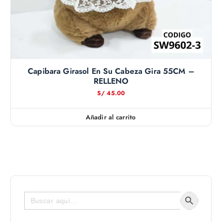
Capibara Girasol En Su Cabeza Gira 55CM –
RELLENO
S/
45.00
Añadir al carrito
Botón de bús
Buscar: