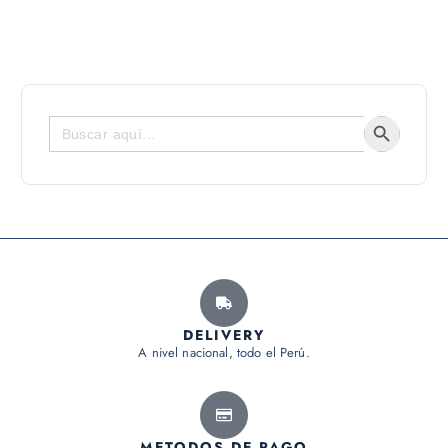
Botón de bús
Buscar:
DELIVERY
A nivel nacional, todo el Perú.
METODOS DE PAGO