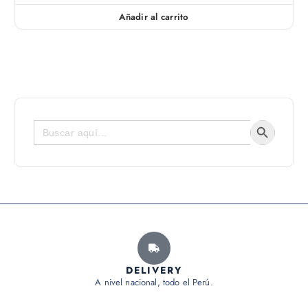
Añadir al carrito
Botón de bús
Buscar:
DELIVERY
A nivel nacional, todo el Perú.