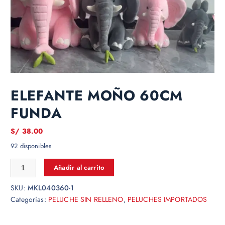
ELEFANTE MOÑO 60CM
FUNDA
S/
38.00
92 disponibles
Añadir al carrito
SKU:
MKL040360-1
Categorías:
PELUCHE SIN RELLENO
,
PELUCHES IMPORTADOS