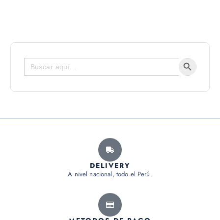
Botón de bús
Buscar:
DELIVERY
A nivel nacional, todo el Perú.