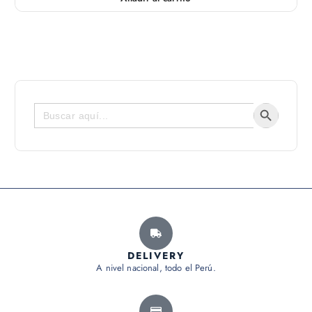
Botón de bús
Buscar:
DELIVERY
A nivel nacional, todo el Perú.