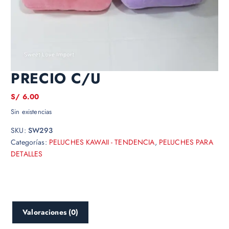
OFERTA CAMARA KUROMI
MELODI 18CM APROX
PRECIO C/U
S/
6.00
Sin existencias
SKU:
SW293
Categorías:
PELUCHES KAWAII - TENDENCIA
,
PELUCHES PARA
DETALLES
Valoraciones (0)