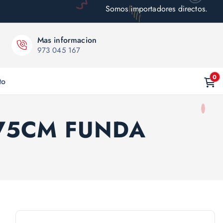
Somos importadores directos.
Mas informacion
973 045 167
0
to
75CM FUNDA