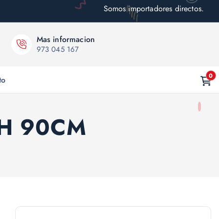
Somos importadores directos.
Mas informacion
973 045 167
0
to
CH 90CM