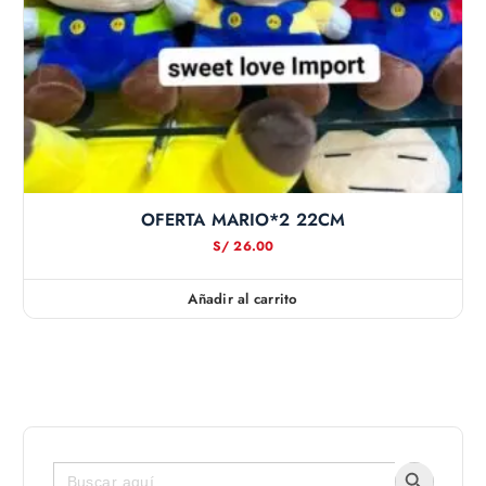
OFERTA MARIO*2 22CM
S/
26.00
Añadir al carrito
Botón de bús
Buscar: