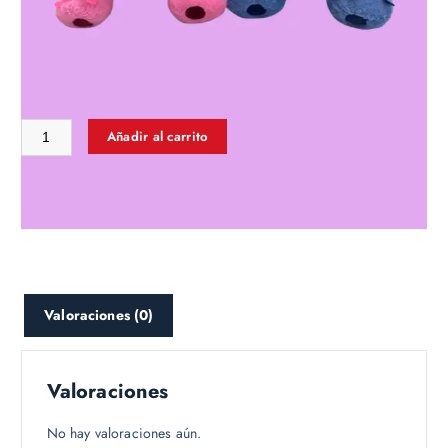
ANGELA MOSTRITO 30CM
S/
70.00
56 disponibles
Añadir al carrito
SKU:
STMO30
Categoría:
PELUCHES KAWAII - TENDENCIA
Valoraciones (0)
Valoraciones
No hay valoraciones aún.