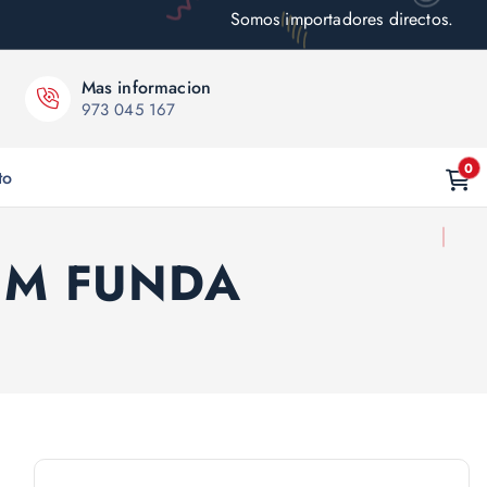
Somos importadores directos.
Mas informacion
973 045 167
0
to
CM FUNDA