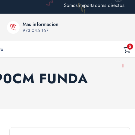
Somos importadores directos.
Mas informacion
973 045 167
0
to
90CM FUNDA